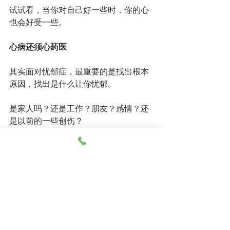
试试看，当你对自己好一些时，你的心
也会好受一些。
心病还须心药医
其实面对忧郁症，最重要的是找出根本
原因，找出是什么让你忧郁。
是家人吗？还是工作？朋友？感情？还
是以前的一些创伤？
当找出原因后，我们就能对症下药。
你可以考虑寻求辅导的帮助，辅导能够
帮助个案了解自己，了解忧郁背后的原
因，然后一起解决问题。
辅导也能提供一些心理技巧来帮助你面